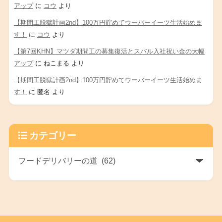
アップ
に
コウ
より
【期間工脱獄計画2nd】100万円貯めてウーバーイーツ生活始めま
す！
に
コウ
より
【第7回KHN】マツダ期間工の募集復活とスバル入社祝い金の大幅
アップ
に
ねこまる
より
【期間工脱獄計画2nd】100万円貯めてウーバーイーツ生活始めま
す！
に
匿名
より
カテゴリー