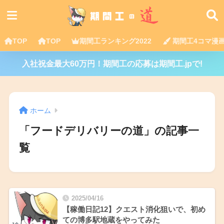
TOP
TOP
期間工ランキング2022
期間工4コマ漫
入社祝金最大60万円！期間工の応募は期間工.jpで!
ホーム
「フードデリバリーの道」の記事一
覧
2025/04/16
【稼働日記12】クエスト消化狙いで、初め
ての博多駅地蔵をやってみた