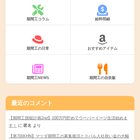
期間工コラム
給料明細
期間工の日常
おすすめアイテム
期間工NEWS
期間工の自炊飯
最近のコメント
【期間工脱獄計画2nd】100万円貯めてウーバーイーツ生活始めま
す！
に
匿名
より
【第7回KHN】マツダ期間工の募集復活とスバル入社祝い金の大幅