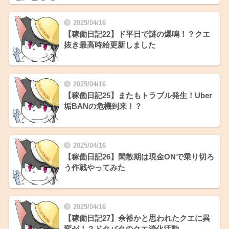
2025/04/16
【稼働日記22】ド平日で謎の爆鳴！？クエ
抜き最高時給更新しました
2025/04/16
【稼働日記25】またもトラブル発生！Uber
垢BANの危機到来！？
2025/04/16
【稼働日記26】閑散期は現金ONで乗り切ろ
う作戦やってみた
2025/04/16
【稼働日記27】余裕かと思われたクエに異
変が！？ドタバタのクエ消化活動