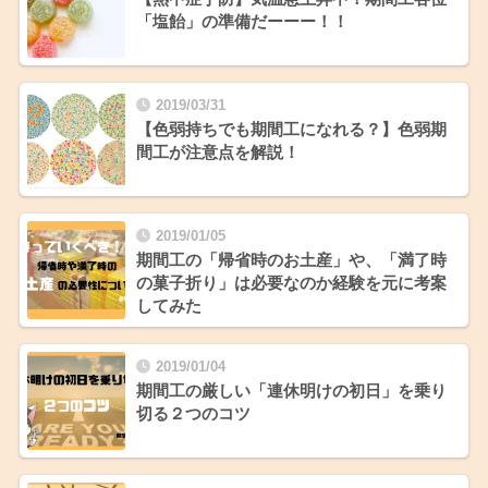
「塩飴」の準備だーーー！！
2019/03/31
【色弱持ちでも期間工になれる？】色弱期
間工が注意点を解説！
2019/01/05
期間工の「帰省時のお土産」や、「満了時
の菓子折り」は必要なのか経験を元に考案
してみた
2019/01/04
期間工の厳しい「連休明けの初日」を乗り
切る２つのコツ