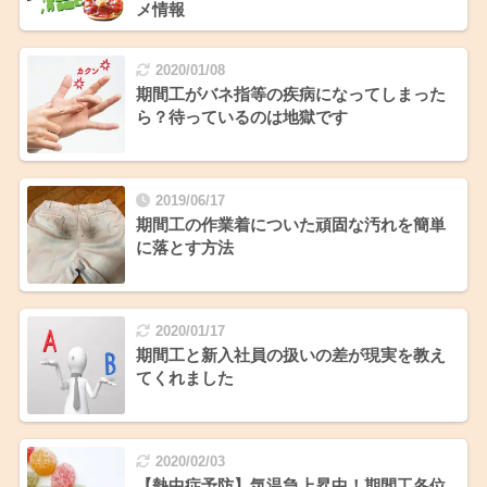
メ情報
2020/01/08
期間工がバネ指等の疾病になってしまった
ら？待っているのは地獄です
2019/06/17
期間工の作業着についた頑固な汚れを簡単
に落とす方法
2020/01/17
期間工と新入社員の扱いの差が現実を教え
てくれました
2020/02/03
【熱中症予防】気温急上昇中！期間工各位